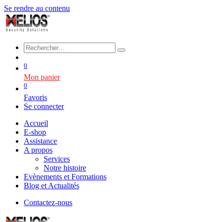
Se rendre au contenu
0
Mon panier
0
Favoris
Se connecter
Accueil
E-shop
Assistance
A propos
Services
Notre histoire
Evènements et Formations
Blog et Actualités
Contactez-nous