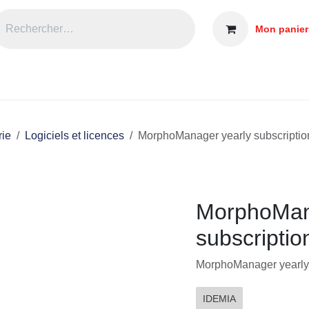
Mon panier
nce
A propos
Evènements et Formations
Blog et Actua
étrie
Logiciels et licences
MorphoManager yearly subscr
MorphoMan
subscripti
MorphoManager yearly 
IDEMIA