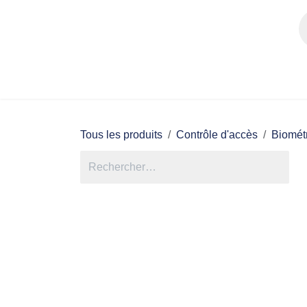
Se rendre au contenu
Accueil
E-shop
Assista
Tous les produits
Contrôle d'accès
Biom